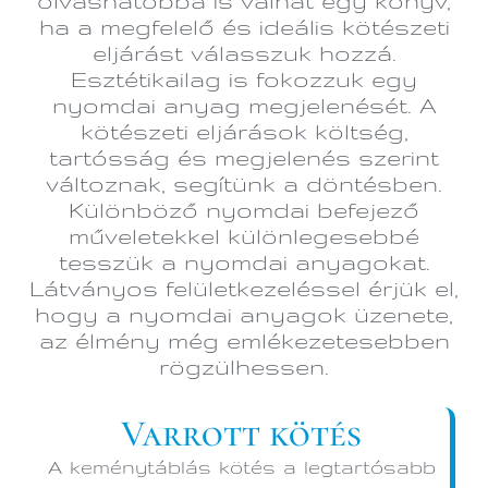
olvashatóbbá is válhat egy könyv,
ha a megfelelő és ideális kötészeti
eljárást válasszuk hozzá.
Esztétikailag is fokozzuk egy
nyomdai anyag megjelenését. A
kötészeti eljárások költség,
tartósság és megjelenés szerint
változnak, segítünk a döntésben.
Különböző nyomdai befejező
műveletekkel különlegesebbé
tesszük a nyomdai anyagokat.
Látványos felületkezeléssel érjük el,
hogy a nyomdai anyagok üzenete,
az élmény még emlékezetesebben
rögzülhessen.
Varrott kötés
A keménytáblás kötés a legtartósabb