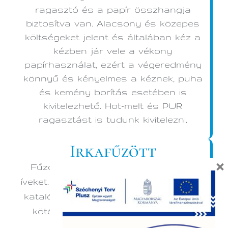
ragasztó és a papír összhangja
biztosítva van. Alacsony és közepes
költségeket jelent és általában kéz a
kézben jár vele a vékony
papírhasználat, ezért a végeredmény
könnyű és kényelmes a kéznek, puha
és kemény borítás esetében is
kivitelezhető. Hot-melt és PUR
ragasztást is tudunk kivitelezni.
Irkafűzött
×
Fűződróttal kötjük össze a hajtott
íveket. Magazinoknál, folyóiratoknál, kis
katalógusoknál a leggazdaságosabb
kötéstípus, de a leköthető oldalak
száma korlátozott.