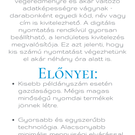
végeredményre és akár változó
adatképességre vágynak –
darabonként egyedi kód, név vagy
cím is kivitelezhető. A digitális
nyomtatás rendkívül gyorsan
beállítható, a lendületes kivitelezés
megvalósítója. Ez azt jelenti, hogy
kis számú nyomtatást végezhetünk
el akár néhány óra alatt is.
Előnyei:
Kisebb példányszám esetén
gazdaságos. Mégis magas
minőségű nyomdai termékek
jönnek létre.
Gyorsabb és egyszerűbb
technológia. Alacsonyabb
minimális mennyiségi elvárással.