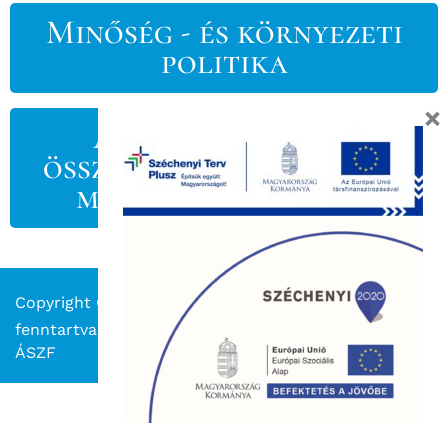
Minőség - és környezeti
politika
×
Anyagszükséglet
összehasonlítás vágott
méret tekintetében
Copyright © 2023 Kapitális Nyomda. Minden jog
fenntartva.
ÁSZF