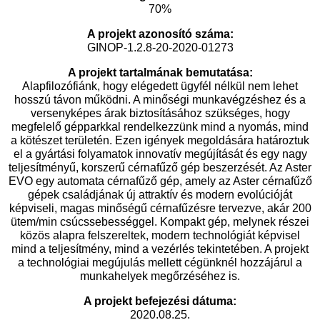
70%
A projekt azonosító száma:
GINOP-1.2.8-20-2020-01273
A projekt tartalmának bemutatása:
Alapfilozófiánk, hogy elégedett ügyfél nélkül nem lehet
hosszú távon működni. A minőségi munkavégzéshez és a
versenyképes árak biztosításához szükséges, hogy
megfelelő gépparkkal rendelkezzünk mind a nyomás, mind
a kötészet területén. Ezen igények megoldására határoztuk
el a gyártási folyamatok innovatív megújítását és egy nagy
teljesítményű, korszerű cérnafűző gép beszerzését. Az Aster
EVO egy automata cérnafűző gép, amely az Aster cérnafűző
gépek családjának új attraktív és modern evolúcióját
képviseli, magas minőségű cérnafűzésre tervezve, akár 200
ütem/min csúcssebességgel. Kompakt gép, melynek részei
közös alapra felszereltek, modern technológiát képvisel
mind a teljesítmény, mind a vezérlés tekintetében. A projekt
a technológiai megújulás mellett cégünknél hozzájárul a
munkahelyek megőrzéséhez is.
A projekt befejezési dátuma:
2020.08.25.